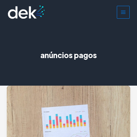
Ir
para
o
conteúdo
anúncios pagos