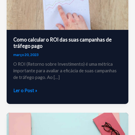
Como calcular o ROI das suas campanhas de
tráfego pago
março 20, 2023
O ROI (Retorno sobre Investimento) é uma métrica
importante para avaliar a eficácia de suas campanhas
de tráfego pago. Ao […]
Como
Ler o Post »
calcular
o
ROI
das
suas
campanhas