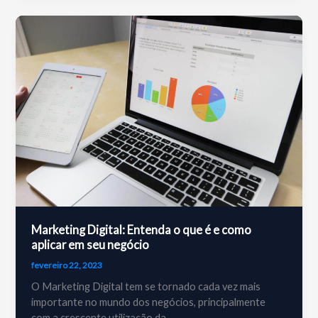
tráfego
pago
pode
impulsionar
as
vendas
do
seu
negócio
local!
Marketing Digital: Entenda o que é e como
aplicar em seu negócio
fevereiro 22, 2023
O Marketing Digital tem se tornado cada vez mais
importante no mundo dos negócios, principalmente
com a crescente utilização da